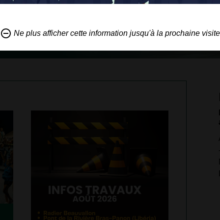
remove_circle_outline
Ne plus afficher cette information jusqu'à la prochaine visite
Permanen
au 14 aoû
Adjointe 
- 0692 52
Municipal
REYPE - 