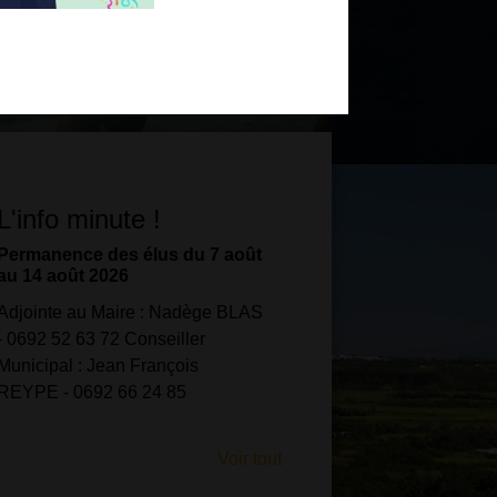
L'info minute !
ce des élus du 7 août
Coupure EDF : 20/08 (9h-14h45)
t 2026
⚠️ Coupure d’électricité pour
au Maire : Nadège BLAS
travaux. Secteurs : Rue des
 63 72 Conseiller
Limites, Impasse Mardaye,
 : Jean François
Chemin Dufour.
0692 66 24 85
Voir tout