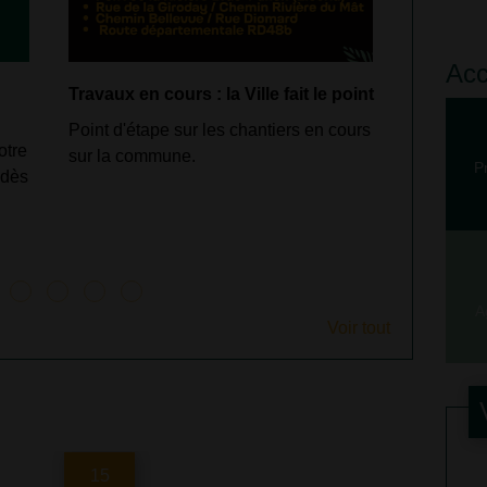
Acc
Travaux en cours : la Ville fait le point
Les rues 
neuve
Point d'étape sur les chantiers en cours
otre
Un chanti
sur la commune.
P
 dès
durablemen
le cadre d
Rivière d
A
Voir tout
15
29