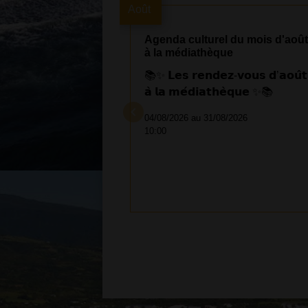
Août
Agenda culturel du mois d'aoû
à la médiathèque
📚✨ 𝗟𝗲𝘀 𝗿𝗲𝗻𝗱𝗲𝘇-𝘃𝗼𝘂𝘀 𝗱’𝗮𝗼𝘂̂𝘁
𝗮̀ 𝗹𝗮 𝗺𝗲́𝗱𝗶𝗮𝘁𝗵𝗲̀𝗾𝘂𝗲 ✨📚
keyboard_arrow_left
04/08/2026 au 31/08/2026
10:00