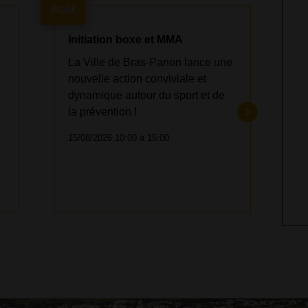
Août
Août
t
Initiation boxe et MMA
I
La Ville de Bras-Panon lance une
L
nouvelle action conviviale et
n
dynamique autour du sport et de
d
keyboard_arrow_right
la prévention !
l
15/08/2026 10:00 à 15:00
2
Voir tout