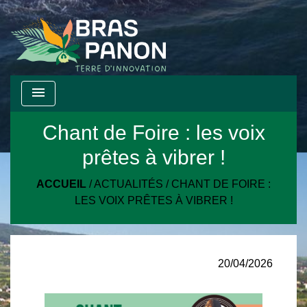
menu
Chant de Foire : les voix
prêtes à vibrer !
ACCUEIL
/
ACTUALITÉS
/
CHANT DE FOIRE :
LES VOIX PRÊTES À VIBRER !
20/04/2026