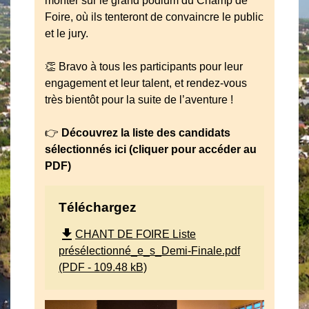
monter sur le grand podium du Champ de
Foire, où ils tenteront de convaincre le public
et le jury.
👏 Bravo à tous les participants pour leur
engagement et leur talent, et rendez-vous
très bientôt pour la suite de l’aventure !
👉
Découvrez la liste des candidats
sélectionnés ici (cliquer pour accéder au
PDF)
Téléchargez
file_download
CHANT DE FOIRE Liste
présélectionné_e_s_Demi-Finale.pdf
(PDF - 109.48 kB)