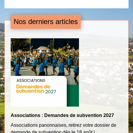
Nos derniers articles
Associations : Demandes de subvention 2027
Tr
Associations panonnaises, retirez votre dossier de
Po
demande de subvention dès le 18 août !
c