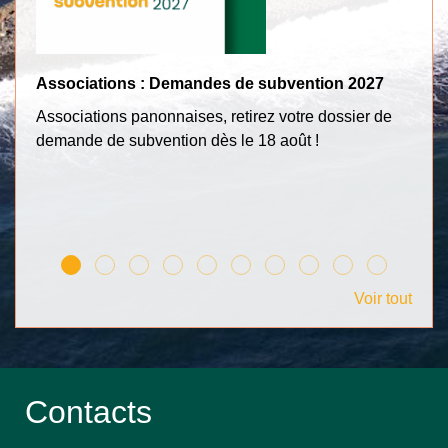
Associations : Demandes de subvention 2027
Tr
Associations panonnaises, retirez votre dossier de
Po
demande de subvention dès le 18 août !
c
Voir tout
Contacts