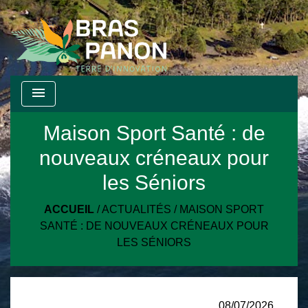
menu
Maison Sport Santé : de
nouveaux créneaux pour
les Séniors
ACCUEIL
/
ACTUALITÉS
/
MAISON SPORT
SANTÉ : DE NOUVEAUX CRÉNEAUX POUR
LES SÉNIORS
08/07/2026