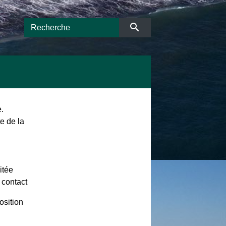
search
.
te de la
itée
 contact
osition