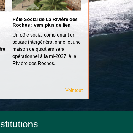
Pôle Social de La Rivière des
Bourses d'aide et d
Roches : vers plus de lien
La Ville de Bras-Pan
r
Un pôle social comprenant un
renouvelle son dispos
square intergénérationnel et une
bourses destiné à a
dre
maison de quartiers sera
les étudiants dans la
opérationnel à la mi-2027, à la
de leurs études supé
Rivière des Roches.
Voir tout
stitutions