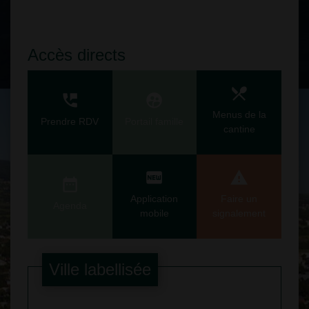
Accès directs
local_dining
perm_phone_msg
supervised_user_circle
Menus de la
Prendre RDV
Portail famille
cantine
fiber_new
report_problem
date_range
Application
Faire un
Agenda
mobile
signalement
Ville labellisée