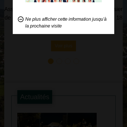
Associations panonnaises, retirez votre dossier
de demande de subvention 2027 à partir du 18
remove_circle_outline
Ne plus afficher cette information jusqu'à
août !
la prochaine visite
Voir plus
Actualités