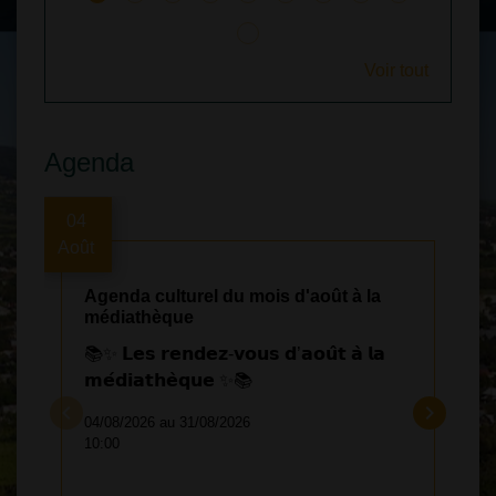
Voir tout
Agenda
04
Août
Agenda culturel du mois d'août à la
médiathèque
📚✨ 𝗟𝗲𝘀 𝗿𝗲𝗻𝗱𝗲𝘇-𝘃𝗼𝘂𝘀 𝗱’𝗮𝗼𝘂̂𝘁 𝗮̀ 𝗹𝗮
𝗺𝗲́𝗱𝗶𝗮𝘁𝗵𝗲̀𝗾𝘂𝗲 ✨📚
keyboard_arrow_left
keyboard_arrow_right
04/08/2026 au 31/08/2026
10:00