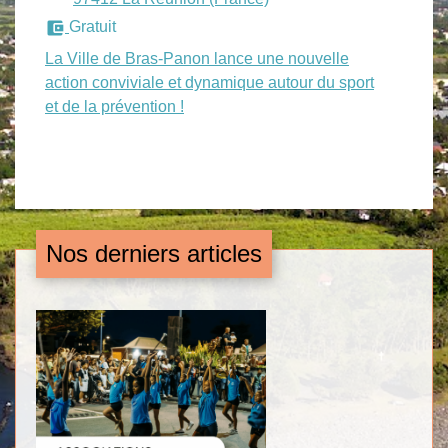
account_balance_wallet
Gratuit
La Ville de Bras-Panon lance une nouvelle
action conviviale et dynamique autour du sport
et de la prévention !
Nos derniers articles