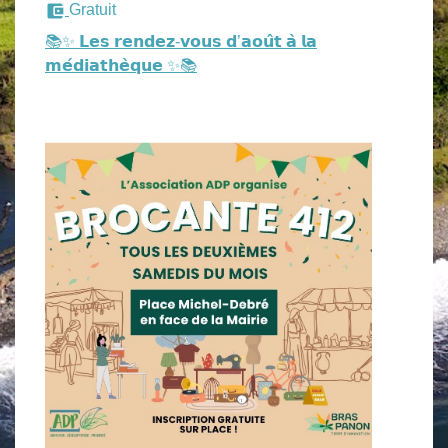
account_balance_wallet
Gratuit
📚✨ 𝗟𝗲𝘀 𝗿𝗲𝗻𝗱𝗲𝘇-𝘃𝗼𝘂𝘀 𝗱’𝗮𝗼𝘂̂𝘁 𝗮̀ 𝗹𝗮
𝗺𝗲́𝗱𝗶𝗮𝘁𝗵𝗲̀𝗾𝘂𝗲 ✨📚