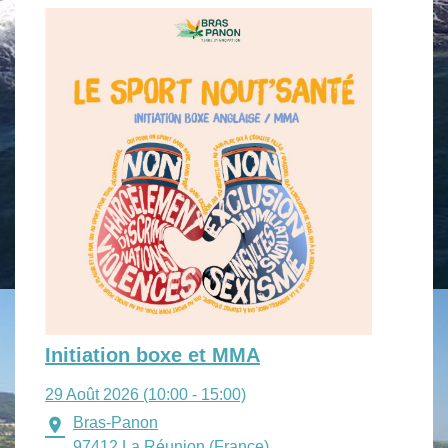
Initiation boxe et MMA
29 Août 2026 (10:00 - 15:00)
Bras-Panon
location_on
97412 La Réunion (France)