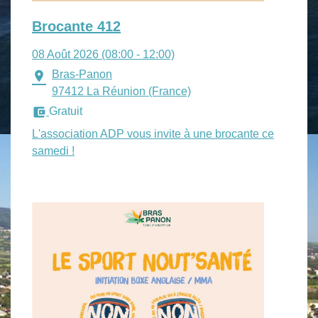
Brocante 412
08 Août 2026 (08:00 - 12:00)
Bras-Panon
location_on
97412 La Réunion (France)
account_balance_wallet
Gratuit
L'association ADP vous invite à une brocante ce
samedi !