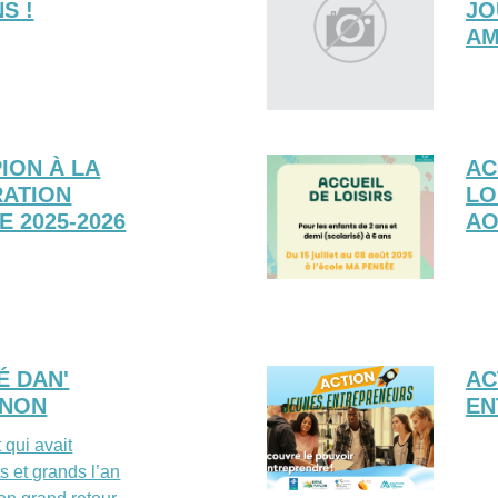
S !
JO
AM
PION À LA
AC
RATION
LO
E 2025-2026
AO
É DAN'
AC
ANON
EN
qui avait
s et grands l’an