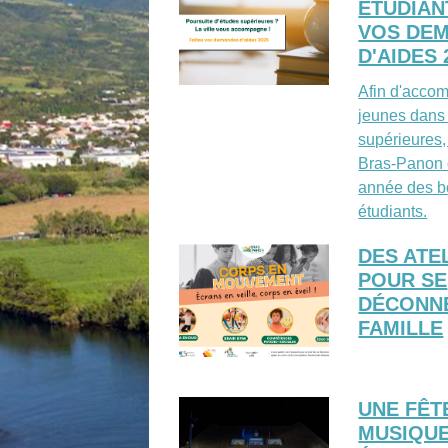
ÉTUDIANT
VOS DE
D'AIDES 
Afin d'acco
jeunes dans 
supérieures, 
Bras-Panon 
année des b
étudiants.
DES ATE
POUR SE
DÉCONN
FAMILLE
UNE FÊT
MUSIQUE