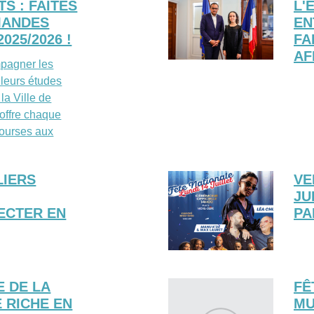
S : FAITES
L'
MANDES
EN
2025/2026 !
FA
AF
mpagner les
leurs études
la Ville de
offre chaque
ourses aux
LIERS
VE
JU
ECTER EN
PA
E DE LA
FÊ
 RICHE EN
MU