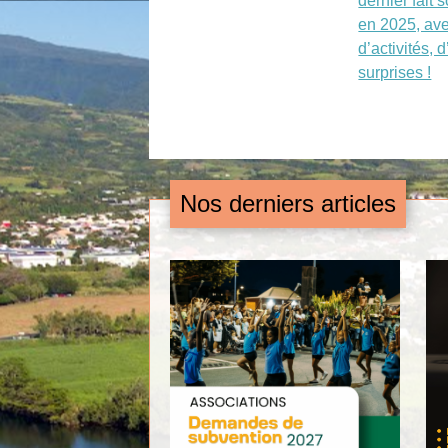
dernier fait 
en 2025, av
d’activités, 
surprises !
Nos derniers articles