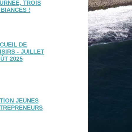
URNÉE, TROIS
BIANCES !
CUEIL DE
ISIRS - JUILLET
ÛT 2025
TION JEUNES
TREPRENEURS