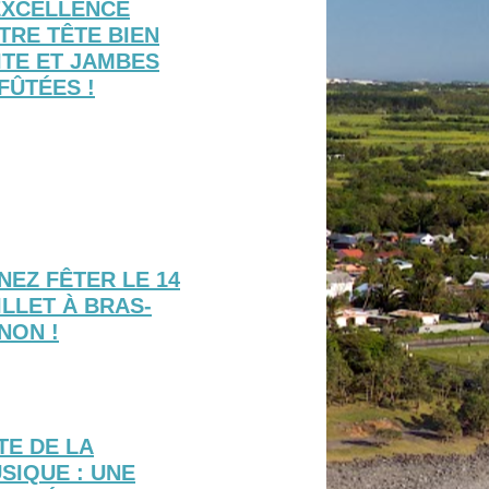
EXCELLENCE
TRE TÊTE BIEN
ITE ET JAMBES
FÛTÉES !
NEZ FÊTER LE 14
ILLET À BRAS-
NON !
TE DE LA
SIQUE : UNE