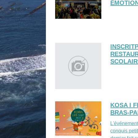
ÉMOTION
INSCRIT
RESTAU
SCOLAIR
KOSA I F
BRAS-P
L'événement 
conquis petit