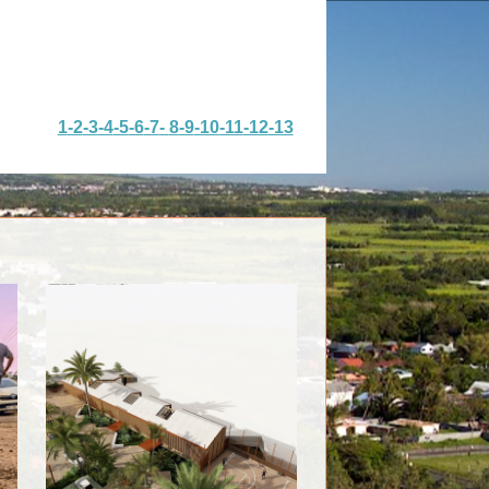
1
-2
-3
-4
-5
-6
-7
-
8
-9
-10
-11
-12
-13