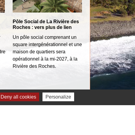
Pôle Social de La Rivière des
Bourses d'aide et d
Roches : vers plus de lien
La Ville de Bras-Pan
r
Un pôle social comprenant un
renouvelle son dispos
square intergénérationnel et une
bourses destiné à a
dre
maison de quartiers sera
les étudiants dans la
opérationnel à la mi-2027, à la
de leurs études supé
Rivière des Roches.
Voir tout
Deny all cookies
Personalize
stitutions