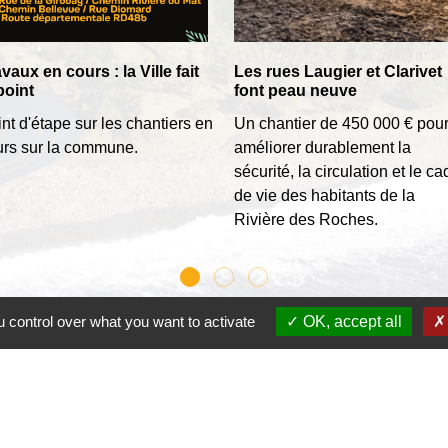
vaux en cours : la Ville fait
Les rues Laugier et Clarivet
point
font peau neuve
nt d'étape sur les chantiers en
Un chantier de 450 000 € pou
urs sur la commune.
améliorer durablement la
sécurité, la circulation et le ca
de vie des habitants de la
Rivière des Roches.
 control over what you want to activate
OK, accept all
In